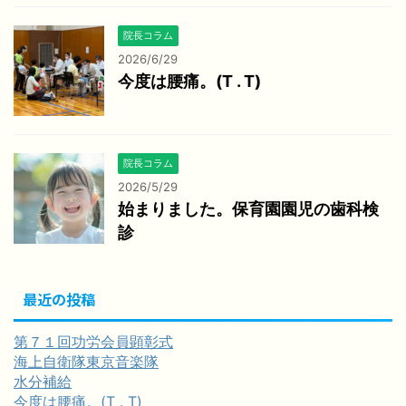
院長コラム
2026/6/29
今度は腰痛。(T . T)
院長コラム
2026/5/29
始まりました。保育園園児の歯科検
診
最近の投稿
第７１回功労会員顕彰式
海上自衛隊東京音楽隊
水分補給
今度は腰痛。(T . T)