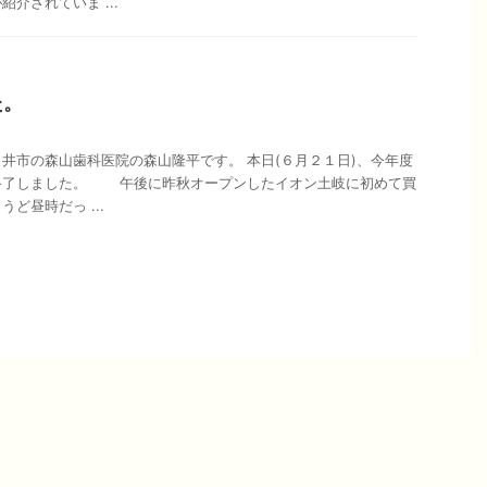
介されていま ...
た。
井市の森山歯科医院の森山隆平です。 本日(６月２１日)、今年度
終了しました。 午後に昨秋オープンしたイオン土岐に初めて買
ど昼時だっ ...