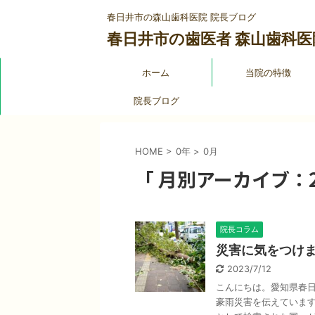
春日井市の森山歯科医院 院長ブログ
春日井市の歯医者 森山歯科医
ホーム
当院の特徴
院長ブログ
HOME
>
0年
>
0月
「 月別アーカイブ：20
院長コラム
災害に気をつけ
2023/7/12
こんにちは。愛知県春日
豪雨災害を伝えています