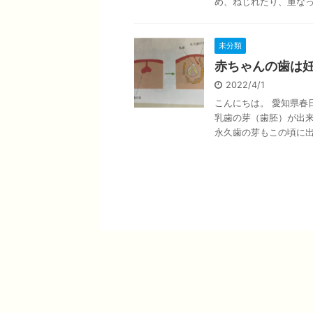
め、ねじれたり、重なって
未分類
赤ちゃんの歯は
2022/4/1
こんにちは。 愛知県春
乳歯の芽（歯胚）が出来
永久歯の芽もこの頃に出来