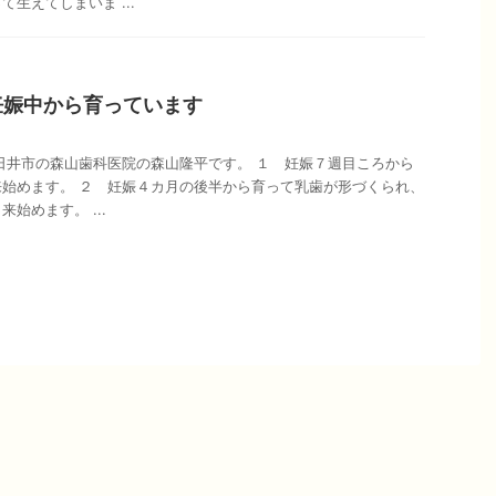
生えてしまいま ...
妊娠中から育っています
日井市の森山歯科医院の森山隆平です。 １ 妊娠７週目ころから
始めます。 ２ 妊娠４カ月の後半から育って乳歯が形づくられ、
始めます。 ...