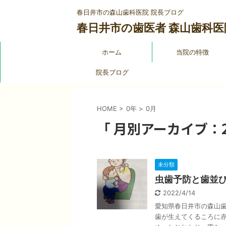
春日井市の森山歯科医院 院長ブログ
春日井市の歯医者 森山歯科医
ホーム
当院の特徴
院長ブログ
HOME
>
0年
>
0月
「 月別アーカイブ：20
未分類
虫歯予防と歯並
2022/4/14
愛知県春日井市の森山歯
歯が生えてくるころに