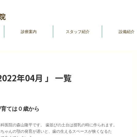
院
診療案内
スタッフ紹介
設備紹介
22年04月 」 一覧
び育ては０歳から
科医院の森山隆平です。 歯並びの土台は授乳の時に作られます。
赤ちゃんの顎の発育が遅いと、歯の生えるスペースが狭くなるた