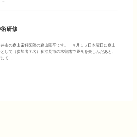
..
学術研修
日井市の森山歯科医院の森山隆平です。 ４月１６日木曜日に森山
修として（参加者７名）多治見市の木曽路で昼食を楽しんだあと、
て ...